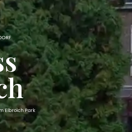
LDORF
ss
ch
m Elbroich Park